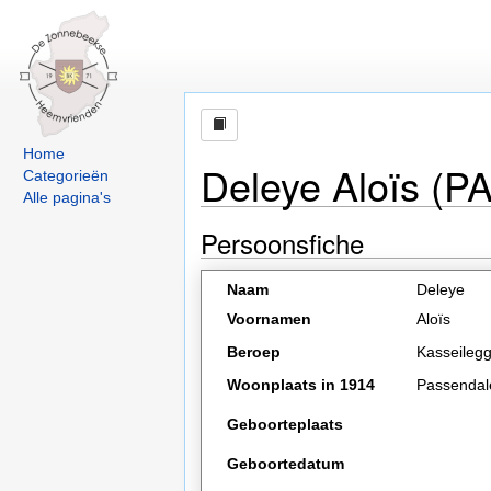
Home
Deleye Aloïs (P
Categorieën
Alle pagina's
Persoonsfiche
Naam
Deleye
Voornamen
Aloïs
Beroep
Kasseileg
Woonplaats in 1914
Passendal
Geboorteplaats
Geboortedatum