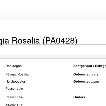
ia Rosalia (PA0428)
Doolaeghe
Echtgenoot / Echtg
Pélagia Rosalia
Geboorteplaats
Huishoudster
Geboortedatum
Passendale
Passendale
Ouders
05/08/1842