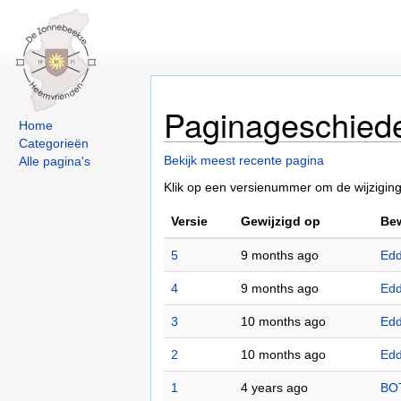
Paginageschied
Home
Categorieën
Bekijk meest recente pagina
Alle pagina's
Klik op een versienummer om de wijziginge
Versie
Gewijzigd op
Bew
5
9 months ago
Edd
4
9 months ago
Edd
3
10 months ago
Edd
2
10 months ago
Edd
1
4 years ago
BO