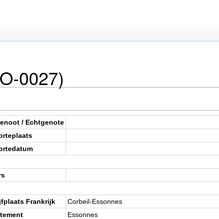
ZO-0027)
enoot / Echtgenote
rteplaats
ortedatum
rs
jfplaats Frankrijk
Corbeil-Essonnes
tement
Essonnes