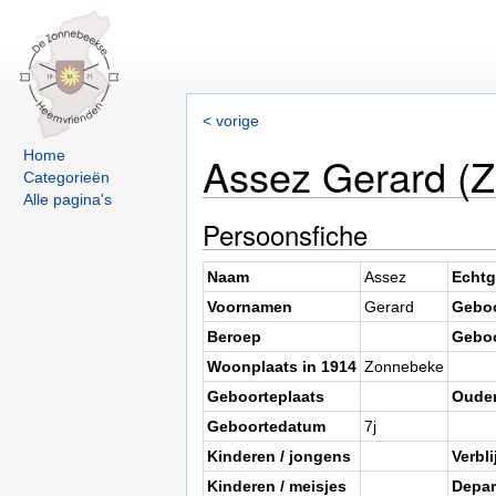
< vorige
Home
Assez Gerard (
Categorieën
Alle pagina's
Persoonsfiche
Naam
Assez
Echtg
Voornamen
Gerard
Geboo
Beroep
Gebo
Woonplaats in 1914
Zonnebeke
Geboorteplaats
Oude
Geboortedatum
7j
Kinderen / jongens
Verbli
Kinderen / meisjes
Depar