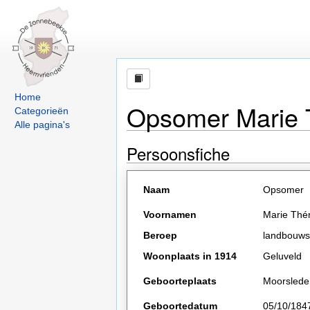
Home
Opsomer Marie 
Categorieën
Alle pagina's
Persoonsfiche
Naam
Opsomer
Voornamen
Marie Thé
Beroep
landbouws
Woonplaats in 1914
Geluveld
Geboorteplaats
Moorslede
Geboortedatum
05/10/184