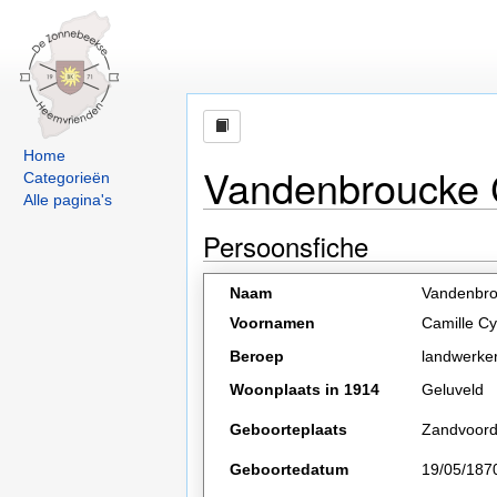
Home
Vandenbroucke C
Categorieën
Alle pagina's
Persoonsfiche
Naam
Vandenbr
Voornamen
Camille Cyr
Beroep
landwerke
Woonplaats in 1914
Geluveld
Geboorteplaats
Zandvoor
Geboortedatum
19/05/187