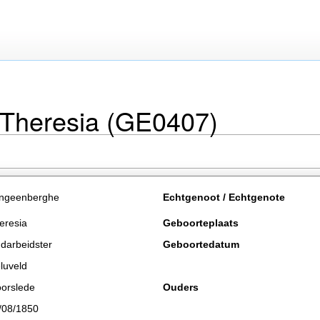
Theresia (GE0407)
ngeenberghe
Echtgenoot / Echtgenote
eresia
Geboorteplaats
ndarbeidster
Geboortedatum
luveld
orslede
Ouders
/08/1850