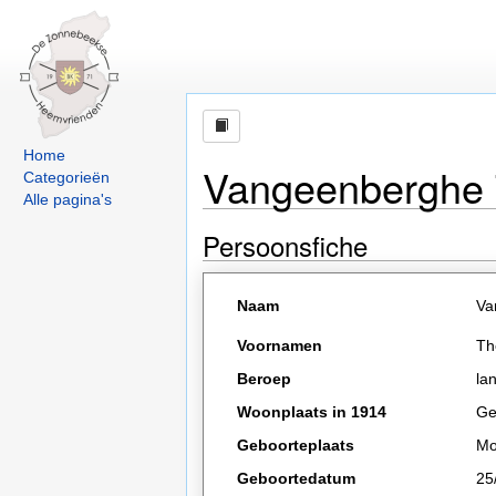
Home
Vangeenberghe 
Categorieën
Alle pagina's
Persoonsfiche
Naam
Va
Voornamen
Th
Beroep
la
Woonplaats in 1914
Ge
Geboorteplaats
Mo
Geboortedatum
25