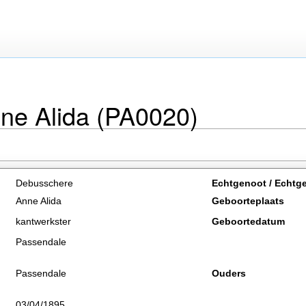
ne Alida (PA0020)
Debusschere
Echtgenoot / Echtg
Anne Alida
Geboorteplaats
kantwerkster
Geboortedatum
Passendale
Passendale
Ouders
03/04/1895