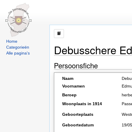
Home
Debusschere E
Categorieën
Alle pagina's
Persoonsfiche
Naam
Debu
Voornamen
Edmu
Beroep
herbe
Woonplaats in 1914
Pass
Geboorteplaats
West
Geboortedatum
19/0