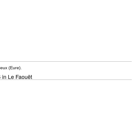
ieux (Eure).
6 in Le Faouët