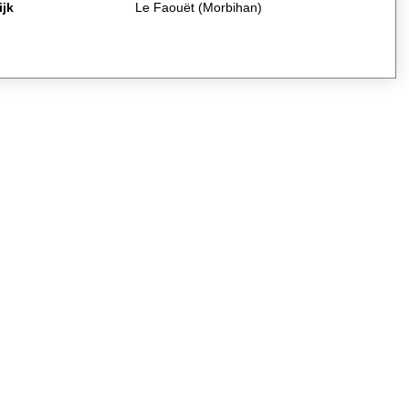
ijk
Le Faouët (Morbihan)