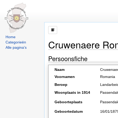
Home
Cruwenaere Rom
Categorieën
Alle pagina's
Persoonsfiche
Naam
Cruwenae
Voornamen
Romania
Beroep
Landarbei
Woonplaats in 1914
Passendal
Geboorteplaats
Passendal
Geboortedatum
16/01/187