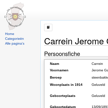
Home
Carrein Jerome
Categorieën
Alle pagina's
Persoonsfiche
Naam
Carrein
Voornamen
Jerome Ga
Beroep
steenbakk
Woonplaats in 1914
Geluveld
Geboorteplaats
Geluveld
Geboortedatum
13/09/189