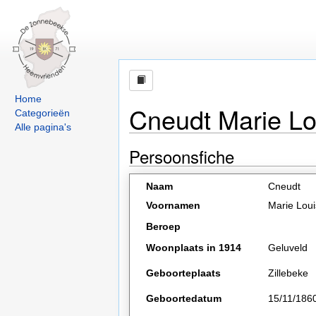
Home
Cneudt Marie L
Categorieën
Alle pagina's
Persoonsfiche
Naam
Cneudt
Voornamen
Marie Lou
Beroep
Woonplaats in 1914
Geluveld
Geboorteplaats
Zillebeke
Geboortedatum
15/11/186