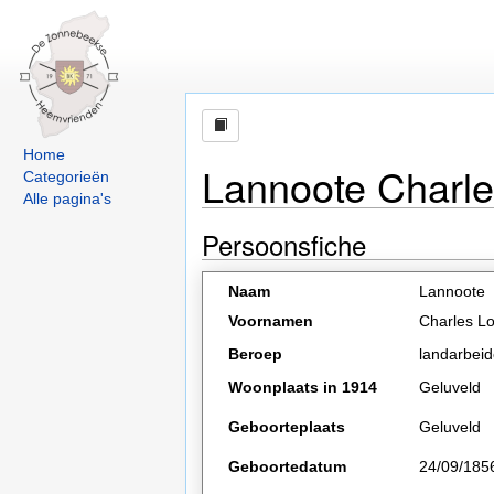
Home
Lannoote Charle
Categorieën
Alle pagina's
Persoonsfiche
Naam
Lannoote
Voornamen
Charles Lo
Beroep
landarbeid
Woonplaats in 1914
Geluveld
Geboorteplaats
Geluveld
Geboortedatum
24/09/185