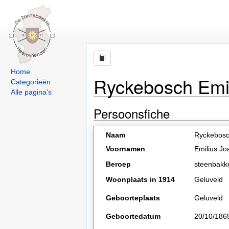
Home
Ryckebosch Emi
Categorieën
Alle pagina's
Persoonsfiche
Naam
Ryckebos
Voornamen
Emilius J
Beroep
steenbakk
Woonplaats in 1914
Geluveld
Geboorteplaats
Geluveld
Geboortedatum
20/10/186