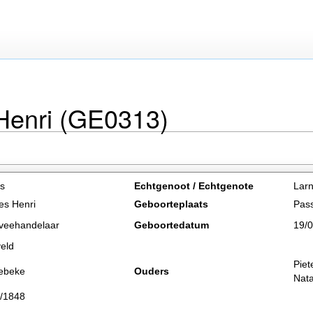
Henri (GE0313)
s
Echtgenoot / Echtgenote
Larn
es Henri
Geboorteplaats
Pas
veehandelaar
Geboortedatum
19/
eld
Piet
ebeke
Ouders
Nata
/1848