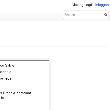
Niet ingelogd -
Inloggen
ou Sylvie
sendale
02/1860
er Frans & Kesteloot
lie