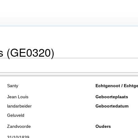
is (GE0320)
Santy
Echtgenoot / Echtg
Jean Louis
Geboorteplaats
landarbeider
Geboortedatum
Geluveld
Zandvoorde
Ouders
31/10/1839