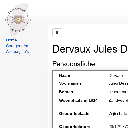
Home
Dervaux Jules D
Categorieën
Alle pagina's
Persoonsfiche
Naam
Dervaux
Voornamen
Jules Dési
Beroep
schoenma
Woonplaats in 1914
Zandvoor
Geboorteplaats
Wijtschate
Geboortedatum
23/12/187