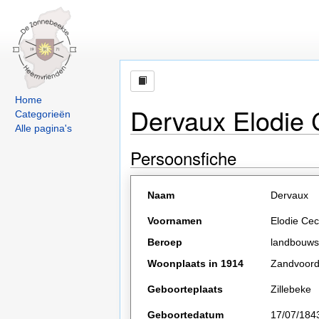
Home
Dervaux Elodie 
Categorieën
Alle pagina's
Persoonsfiche
Naam
Dervaux
Voornamen
Elodie Ceci
Beroep
landbouws
Woonplaats in 1914
Zandvoor
Geboorteplaats
Zillebeke
Geboortedatum
17/07/184