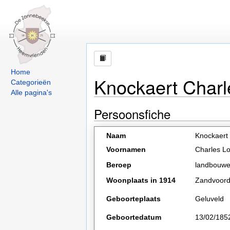
Home
Knockaert Charl
Categorieën
Alle pagina's
Persoonsfiche
Naam
Knockaert
Voornamen
Charles Lo
Beroep
landbouwer
Woonplaats in 1914
Zandvoor
Geboorteplaats
Geluveld
Geboortedatum
13/02/185