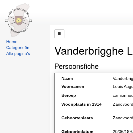
Home
Vanderbrigghe L
Categorieën
Alle pagina's
Persoonsfiche
Naam
Vanderbri
Voornamen
Louis Aug
Beroep
camionneu
Woonplaats in 1914
Zandvoor
Geboorteplaats
Zandvoor
Geboortedatum
20/06/189