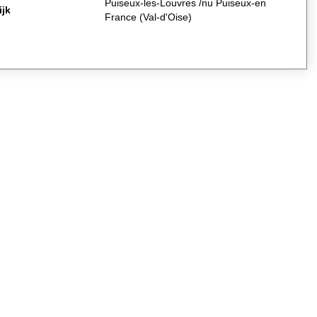
Puiseux-les-Louvres /nu Puiseux-en
ijk
France (Val-d'Oise)